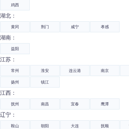
鸡西
湖北：
黄冈
荆门
咸宁
孝感
湖南：
益阳
江苏：
常州
淮安
连云港
南京
扬州
镇江
江西：
抚州
南昌
宜春
鹰潭
辽宁：
鞍山
朝阳
大连
抚顺