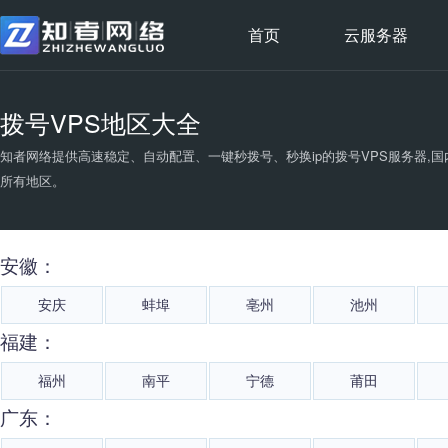
首页
云服务器
拨号VPS地区大全
知者网络提供高速稳定、自动配置、一键秒拨号、秒换ip的拨号VPS服务器,国内
所有地区。
安徽：
安庆
蚌埠
亳州
池州
福建：
福州
南平
宁德
莆田
广东：