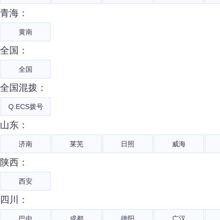
青海：
黄南
全国：
全国
全国混拨：
Q.ECS拨号
山东：
济南
莱芜
日照
威海
陕西：
西安
四川：
巴中
成都
德阳
广汉