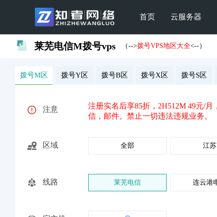
首页
云服务器
莱芜电信M拨号vps
（-->
拨号VPS地区大全
<--）
拨号M区
拨号Y区
拨号B区
拨号X区
拨号S区
注册实名后享85折，2H512M 49元/月，
注意
信，邮件。禁止一切违法违规业务。
区域
全部
江苏
线路
莱芜电信
连云港