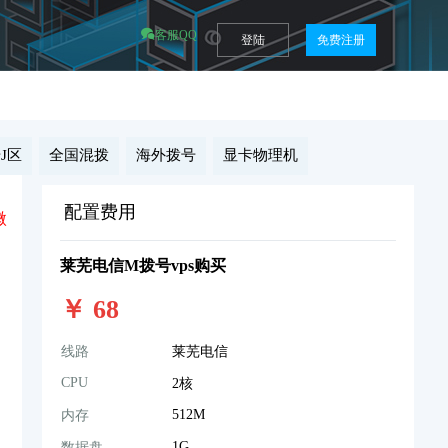
客服QQ
登陆
免费注册
J区
全国混拨
海外拨号
显卡物理机
配置费用
微
莱芜电信M拨号vps购买
￥
68
线路
莱芜电信
CPU
2核
512M
内存
1G
数据盘