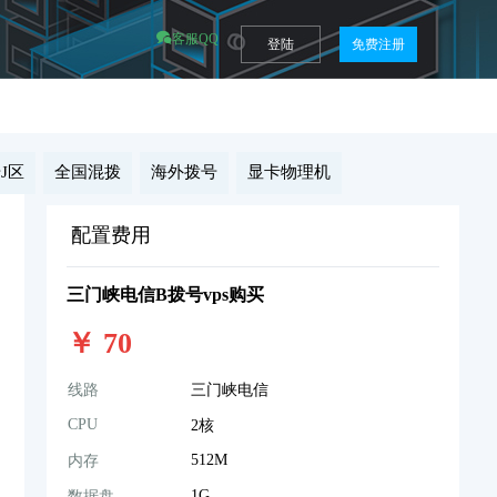
客服QQ
登陆
免费注册
J区
全国混拨
海外拨号
显卡物理机
配置费用
三门峡电信B拨号vps购买
￥
70
线路
三门峡电信
CPU
2核
512M
内存
1G
数据盘