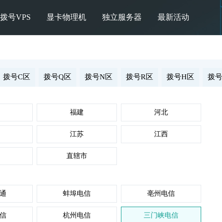
拨号VPS
显卡物理机
独立服务器
最新活动
拨号C区
拨号Q区
拨号N区
拨号R区
拨号H区
拨号
福建
河北
江苏
江西
直辖市
通
蚌埠电信
亳州电信
信
杭州电信
三门峡电信