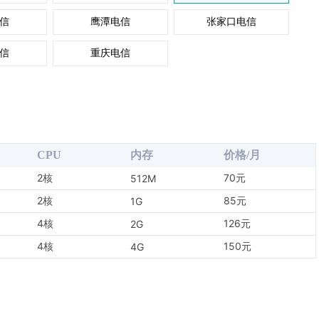
信
鹰潭电信
张家口电信
信
重庆电信
CPU
内存
价格/月
2核
70元
512M
2核
85元
1G
4核
126元
2G
4核
150元
4G