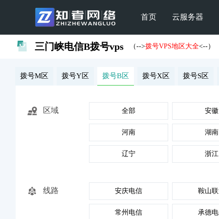
首页
云服务器
三门峡电信B拨号vps
（-->
拨号VPS地区大全
<--）
拨号M区
拨号Y区
拨号B区
拨号X区
拨号S区
区域
全部
安徽
河南
湖南
辽宁
浙江
线路
安庆电信
鞍山联
常州电信
承德电