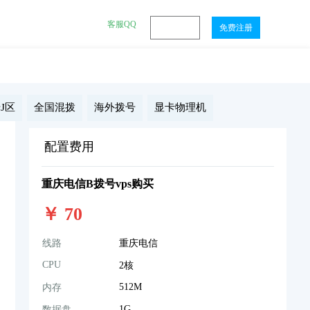
客服QQ
登陆
免费注册
J区
全国混拨
海外拨号
显卡物理机
配置费用
重庆电信B拨号vps购买
￥
70
线路
重庆电信
CPU
2核
512M
内存
1G
数据盘