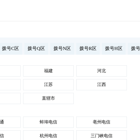
拨号VPS
显卡物理机
独立服务器
最新活动
拨号C区
拨号Q区
拨号N区
拨号R区
拨号H区
拨号
福建
河北
江苏
江西
直辖市
通
蚌埠电信
亳州电信
信
杭州电信
三门峡电信