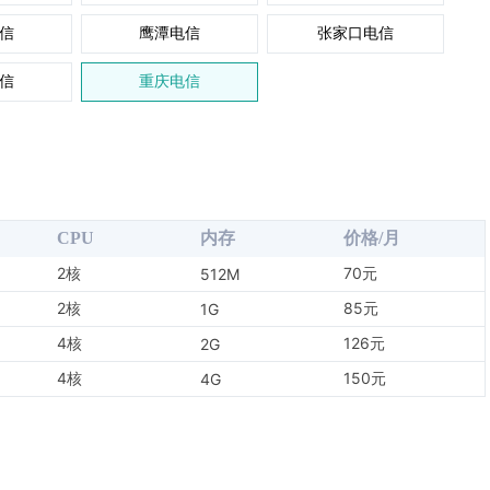
信
鹰潭电信
张家口电信
信
重庆电信
CPU
内存
价格/月
2核
70元
512M
2核
85元
1G
4核
126元
2G
4核
150元
4G