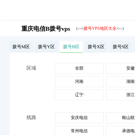
首页
云服务器
重庆电信B拨号vps
（-->
拨号VPS地区大全
<--）
拨号M区
拨号Y区
拨号B区
拨号X区
拨号S区
区域
全部
安徽
河南
湖南
辽宁
浙江
线路
安庆电信
鞍山联
常州电信
承德电