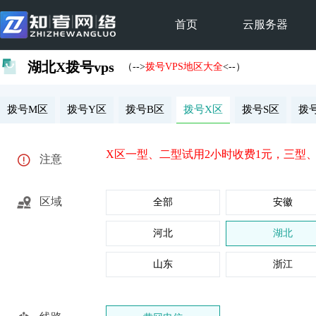
首页
云服务器
湖北X拨号vps
（-->
拨号VPS地区大全
<--）
拨号M区
拨号Y区
拨号B区
拨号X区
拨号S区
拨
X区一型、二型试用2小时收费1元，三型
注意
区域
全部
安徽
河北
湖北
山东
浙江