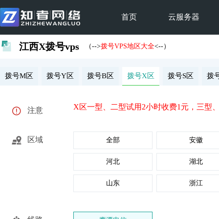
首页
云服务器
江西X拨号vps
（-->
拨号VPS地区大全
<--）
拨号M区
拨号Y区
拨号B区
拨号X区
拨号S区
拨
X区一型、二型试用2小时收费1元，三型
注意
区域
全部
安徽
河北
湖北
山东
浙江